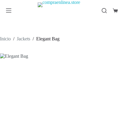
Saltar
al
Carro
contenido
de
compra
Inicio
/
Jackets
/
Elegant Bag