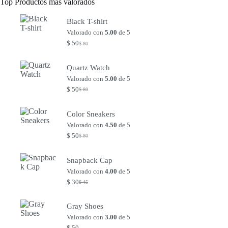
Top Productos más valorados
Black T-shirt
Valorado con
5.00
de 5
$
50
$
80
El
El
precio
precio
original
actual
Quartz Watch
era:
es:
Valorado con
5.00
de 5
$ 80.
$ 50.
$
50
$
80
El
El
precio
precio
original
actual
Color Sneakers
era:
es:
Valorado con
4.50
de 5
$ 80.
$ 50.
$
50
$
80
El
El
precio
precio
original
actual
Snapback Cap
era:
es:
Valorado con
4.00
de 5
$ 80.
$ 50.
$
30
$
45
El
El
precio
precio
original
actual
Gray Shoes
era:
es:
Valorado con
3.00
de 5
$ 45.
$ 30.
$
50