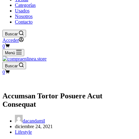
Categorías
Usados
Nosotros
Contacto
Buscar
Acceder
Carro
0
de
Menú
compra
Buscar
Carro
0
de
compra
Accumsan Tortor Posuere Acut
Consequat
dacandamil
diciembre 24, 2021
Lifestyle