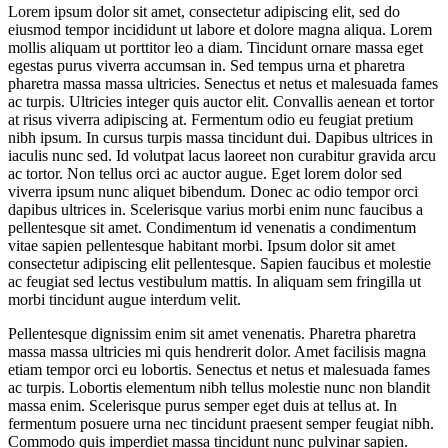
Lorem ipsum dolor sit amet, consectetur adipiscing elit, sed do
eiusmod tempor incididunt ut labore et dolore magna aliqua. Lorem
mollis aliquam ut porttitor leo a diam. Tincidunt ornare massa eget
egestas purus viverra accumsan in. Sed tempus urna et pharetra
pharetra massa massa ultricies. Senectus et netus et malesuada fames
ac turpis. Ultricies integer quis auctor elit. Convallis aenean et tortor
at risus viverra adipiscing at. Fermentum odio eu feugiat pretium
nibh ipsum. In cursus turpis massa tincidunt dui. Dapibus ultrices in
iaculis nunc sed. Id volutpat lacus laoreet non curabitur gravida arcu
ac tortor. Non tellus orci ac auctor augue. Eget lorem dolor sed
viverra ipsum nunc aliquet bibendum. Donec ac odio tempor orci
dapibus ultrices in. Scelerisque varius morbi enim nunc faucibus a
pellentesque sit amet. Condimentum id venenatis a condimentum
vitae sapien pellentesque habitant morbi. Ipsum dolor sit amet
consectetur adipiscing elit pellentesque. Sapien faucibus et molestie
ac feugiat sed lectus vestibulum mattis. In aliquam sem fringilla ut
morbi tincidunt augue interdum velit.
Pellentesque dignissim enim sit amet venenatis. Pharetra pharetra
massa massa ultricies mi quis hendrerit dolor. Amet facilisis magna
etiam tempor orci eu lobortis. Senectus et netus et malesuada fames
ac turpis. Lobortis elementum nibh tellus molestie nunc non blandit
massa enim. Scelerisque purus semper eget duis at tellus at. In
fermentum posuere urna nec tincidunt praesent semper feugiat nibh.
Commodo quis imperdiet massa tincidunt nunc pulvinar sapien.