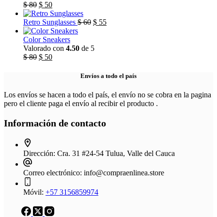
$ 45.
El
$ 30.
El
$
80
$
50
precio
precio
original
actual
El
El
Retro Sunglasses
$
60
$
55
era:
es:
precio
precio
$ 80.
$ 50.
original
actual
Color Sneakers
era:
es:
Valorado con
4.50
de 5
El
El
$ 60.
$ 55.
$
80
$
50
precio
precio
original
actual
Envíos a todo el país
era:
es:
$ 80.
$ 50.
Los envíos se hacen a todo el país, el envío no se cobra en la pagina
pero el cliente paga el envío al recibir el producto .
Información de contacto
Dirección:
Cra. 31 #24-54 Tulua, Valle del Cauca
Correo electrónico:
info@compraenlinea.store
Móvil:
+57 3156859974