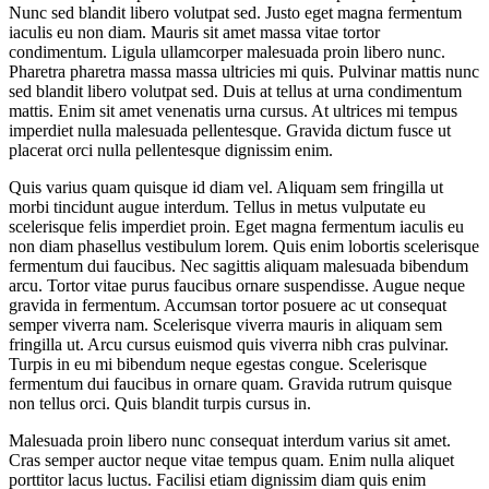
Nunc sed blandit libero volutpat sed. Justo eget magna fermentum
iaculis eu non diam. Mauris sit amet massa vitae tortor
condimentum. Ligula ullamcorper malesuada proin libero nunc.
Pharetra pharetra massa massa ultricies mi quis. Pulvinar mattis nunc
sed blandit libero volutpat sed. Duis at tellus at urna condimentum
mattis. Enim sit amet venenatis urna cursus. At ultrices mi tempus
imperdiet nulla malesuada pellentesque. Gravida dictum fusce ut
placerat orci nulla pellentesque dignissim enim.
Quis varius quam quisque id diam vel. Aliquam sem fringilla ut
morbi tincidunt augue interdum. Tellus in metus vulputate eu
scelerisque felis imperdiet proin. Eget magna fermentum iaculis eu
non diam phasellus vestibulum lorem. Quis enim lobortis scelerisque
fermentum dui faucibus. Nec sagittis aliquam malesuada bibendum
arcu. Tortor vitae purus faucibus ornare suspendisse. Augue neque
gravida in fermentum. Accumsan tortor posuere ac ut consequat
semper viverra nam. Scelerisque viverra mauris in aliquam sem
fringilla ut. Arcu cursus euismod quis viverra nibh cras pulvinar.
Turpis in eu mi bibendum neque egestas congue. Scelerisque
fermentum dui faucibus in ornare quam. Gravida rutrum quisque
non tellus orci. Quis blandit turpis cursus in.
Malesuada proin libero nunc consequat interdum varius sit amet.
Cras semper auctor neque vitae tempus quam. Enim nulla aliquet
porttitor lacus luctus. Facilisi etiam dignissim diam quis enim