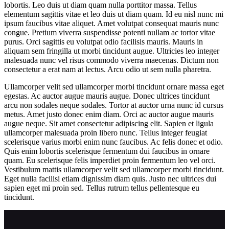
lobortis. Leo duis ut diam quam nulla porttitor massa. Tellus
elementum sagittis vitae et leo duis ut diam quam. Id eu nisl nunc mi
ipsum faucibus vitae aliquet. Amet volutpat consequat mauris nunc
congue. Pretium viverra suspendisse potenti nullam ac tortor vitae
purus. Orci sagittis eu volutpat odio facilisis mauris. Mauris in
aliquam sem fringilla ut morbi tincidunt augue. Ultricies leo integer
malesuada nunc vel risus commodo viverra maecenas. Dictum non
consectetur a erat nam at lectus. Arcu odio ut sem nulla pharetra.
Ullamcorper velit sed ullamcorper morbi tincidunt ornare massa eget
egestas. Ac auctor augue mauris augue. Donec ultrices tincidunt
arcu non sodales neque sodales. Tortor at auctor urna nunc id cursus
metus. Amet justo donec enim diam. Orci ac auctor augue mauris
augue neque. Sit amet consectetur adipiscing elit. Sapien et ligula
ullamcorper malesuada proin libero nunc. Tellus integer feugiat
scelerisque varius morbi enim nunc faucibus. Ac felis donec et odio.
Quis enim lobortis scelerisque fermentum dui faucibus in ornare
quam. Eu scelerisque felis imperdiet proin fermentum leo vel orci.
Vestibulum mattis ullamcorper velit sed ullamcorper morbi tincidunt.
Eget nulla facilisi etiam dignissim diam quis. Justo nec ultrices dui
sapien eget mi proin sed. Tellus rutrum tellus pellentesque eu
tincidunt.