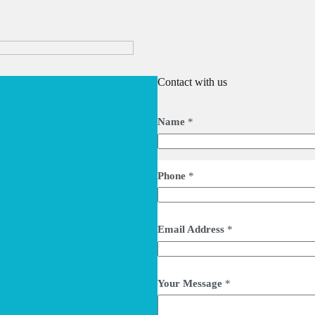
Contact with us
Name
*
Phone
*
Email Address
*
Your Message
*