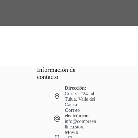
Información de
contacto
Dirección:
Cra. 31 #24-54
Tulua, Valle del
Cauca
Correo
electrónico:
info@compraen
linea.store
Móvil:
+57