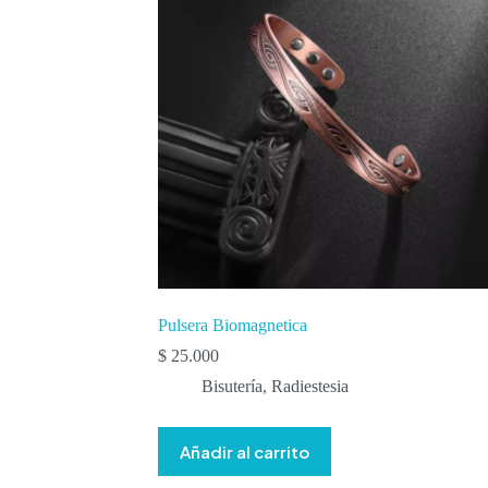
Pulsera Biomagnetica
$
25.000
Bisutería
,
Radiestesia
Añadir al carrito