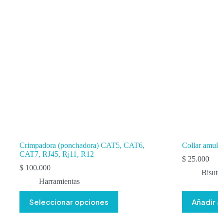
Crimpadora (ponchadora) CAT5, CAT6,
Collar amul
CAT7, RJ45, Rj11, R12
$
25.000
$
100.000
Bisut
Harramientas
Este
Seleccionar opciones
Añadir 
producto
tiene