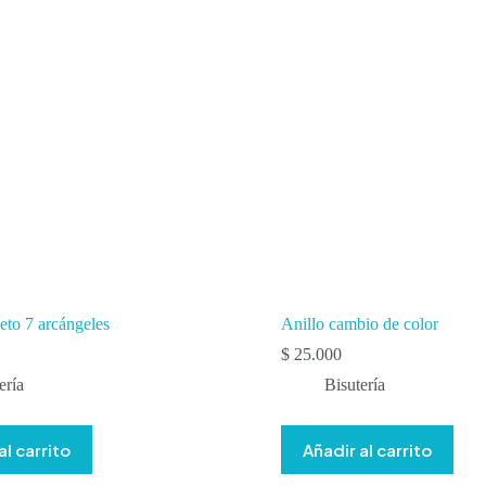
eto 7 arcángeles
Anillo cambio de color
$
25.000
ería
Bisutería
al carrito
Añadir al carrito