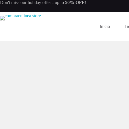
Saltar
Don't miss our
holiday offer
- up to
50% OFF
!
al
contenido
Inicio
Ti