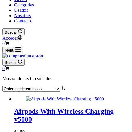
Categorías
Usados
Nosotros
Contacto
Buscar
Acceder
Carro
0
de
Menú
compra
Buscar
Carro
0
de
compra
Mostrando los 6 resultados
Airpods With Wireless Charging
v5000
$
150