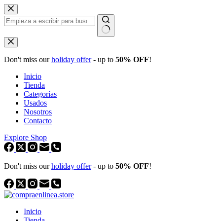
Saltar
al
contenido
Sin
resultados
Don't miss our
holiday offer
- up to
50% OFF
!
Inicio
Tienda
Categorías
Usados
Nosotros
Contacto
Explore Shop
Don't miss our
holiday offer
- up to
50% OFF
!
Inicio
Tienda