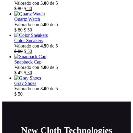
Valorado con
5.00
de 5
El
El
$
80
$
50
precio
precio
original
actual
Quartz Watch
era:
es:
Valorado con
5.00
de 5
$ 80.
El
$ 50.
El
$
80
$
50
precio
precio
original
actual
Color Sneakers
era:
es:
Valorado con
4.50
de 5
$ 80.
El
$ 50.
El
$
80
$
50
precio
precio
original
actual
Snapback Cap
era:
es:
Valorado con
4.00
de 5
$ 80.
El
$ 50.
El
$
45
$
30
precio
precio
original
actual
Gray Shoes
era:
es:
Valorado con
3.00
de 5
$ 45.
$ 30.
$
50
New Cloth Technologies