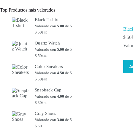
Top Productos más valorados
Black T-shirt
Valorado con
5.00
de 5
Black
$
50
$
80
El
El
$
50
precio
precio
E
E
Quartz Watch
original
actual
p
p
Valo
era:
es:
Valorado con
5.00
de 5
o
a
$ 80.
$ 50.
e
e
$
50
$
80
El
El
$
$
precio
precio
A
Color Sneakers
original
actual
era:
es:
Valorado con
4.50
de 5
$ 80.
$ 50.
$
50
$
80
El
El
precio
precio
Snapback Cap
original
actual
era:
es:
Valorado con
4.00
de 5
$ 80.
$ 50.
$
30
$
45
El
El
precio
precio
Gray Shoes
original
actual
era:
es:
Valorado con
3.00
de 5
$ 45.
$ 30.
$
50