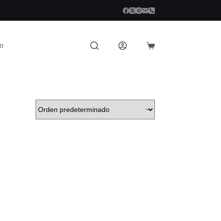
to
Carro
de
compra