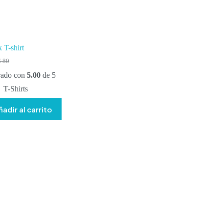
 T-shirt
$
80
l
l
recio
recio
rado con
5.00
de 5
riginal
ctual
T-Shirts
ra:
s:
 80.
 50.
ñadir al carrito