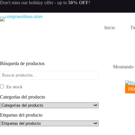
Saltar
Don't miss our
holiday offer
- up to
50% OFF
!
al
contenido
Inicio
Ti
Búsqueda de productos
Mostrando e
En stock
P
Categorías del producto
Etiquetas del producto